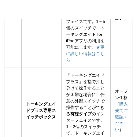
外部スイッチで操作
【販売
ワイヤレススイ
することができる
無
完了
ッチボックスS
線タイプ
のインター
品】
フェイスです。1～5
個のスイッチで、ト
ーキングエイド for
iPadアプリの利用を
可能にします。
★更
に詳しい情報はこち
ら
「トーキングエイド
プラス」を指で押し
分けて操作すること
オープ
が困難な場合に、任
ン価格
意の外部スイッチで
トーキングエイ
（
購入
操作することができ
ドプラス専用ス
先でご
る
有線タイプ
のイン
イッチボックス
確認く
ターフェイスです。
ださ
1～2個のスイッチ
い
）
で、トーキングエイ