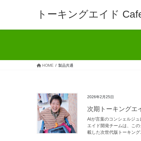
コ
ナ
ン
ビ
トーキングエイド Caf
テ
ゲ
ン
ー
ツ
シ
へ
ョ
ス
ン
キ
に
ッ
移
HOME
製品共通
プ
動
2026年2月25日
次期トーキングエ
AIが言葉のコンシェルジ
エイド開発チームは、この
載した次世代版トーキングエ