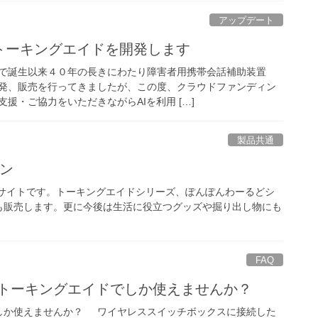
アップデート
期トーキングエイドを開発します
で誕生以来４０年の長きにわたり障害者用携帯会話補助装置
発、販売を行ってきましたが、この度、クラウドファンディン
援・ご協力をいただきながらAIを利用 […]
製品共通
プン
のサイトです。トーキングエイドシリーズ、ぽんぽんわーるどシ
も販売します。更に今後は生活に役立つグッズや掘り出し物にも
FAQ
はトーキングエイドでしか使えませんか？
しか使えませんか？ ワイヤレススイッチボックスに接続した