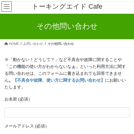
コ
ナ
トーキングエイド Cafe
ン
ビ
テ
ゲ
ン
ー
その他問い合わせ
ツ
シ
へ
ョ
ス
ン
HOME
お問い合わせ
その他問い合わせ
キ
に
ッ
移
プ
動
※「動かない！どうして？」など不具合や故障に関することや
「この機能の使い方がわからないなぁ」といった利用方法に関す
る問い合わせは、このフォームに書き込まれても回答できませ
ん
。
【不具合や故障、使い方に関するお問い合わせ】
にお願いい
たします。
お名前 (必須）
メールアドレス (必須）