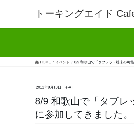
コ
ナ
ン
ビ
トーキングエイド Caf
テ
ゲ
ン
ー
ツ
シ
へ
ョ
ス
ン
キ
に
ッ
移
HOME
イベント
8/9 和歌山で「タブレット端末の
プ
動
2012年8月10日
e-AT
8/9 和歌山で「タブ
に参加してきました。