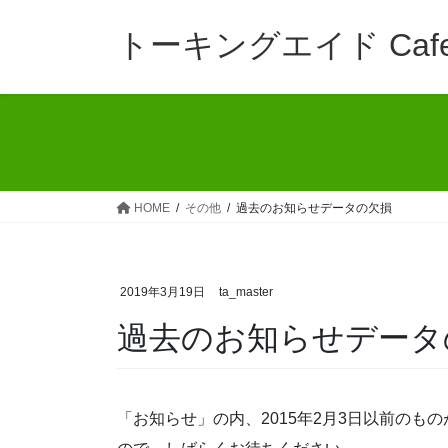
コ
ナ
ン
ビ
トーキングエイド Caf
テ
ゲ
ン
ー
ツ
シ
へ
ョ
ス
ン
キ
に
ッ
移
HOME
その他
過去のお知らせデータの欠損
プ
動
2019年3月19日
ta_master
過去のお知らせデータ
「お知らせ」の内、2015年2月3日以前の