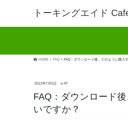
コ
ナ
ン
ビ
トーキングエイド Caf
テ
ゲ
ン
ー
ツ
シ
へ
ョ
ス
ン
キ
に
ッ
移
HOME
FAQ
FAQ：ダウンロード後、どのように購入
プ
動
2012年7月5日
e-AT
FAQ：ダウンロード
いですか？